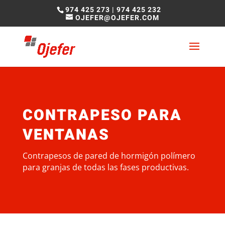
974 425 273
|
974 425 232
OJEFER@OJEFER.COM
CONTRAPESO PARA
VENTANAS
Contrapesos de pared de hormigón polímero
para granjas de todas las fases productivas.