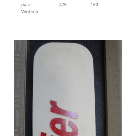
para
475
160
60
Ventana