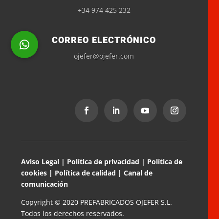
+34 974 425 232
CORREO ELECTRÓNICO
ojefer@ojefer.com
Suscríbete a la newsletter
Recibe nuestras últimas noticias y las novedades
del sector.
Aviso Legal
|
Política de privacidad
|
Política de
cookies
|
Política de calidad
|
Canal de
He leído y acepto la
Política de privacidad
comunicación
Copyright © 2020 PREFABRICADOS OJEFER S.L.
Todos los derechos reservados.