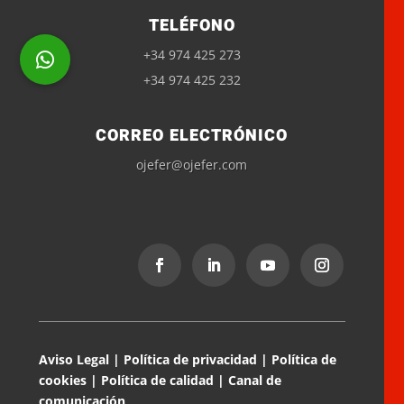
TELÉFONO
+34 974 425 273
+34 974 425 232
CORREO ELECTRÓNICO
ojefer@ojefer.com
Suscríbete a la newsletter
Recibe nuestras últimas noticias y las novedades
del sector.
Aviso Legal
|
Política de privacidad
|
Política de
cookies
|
Política de calidad
|
Canal de
He leído y acepto la
Política de privacidad
comunicación