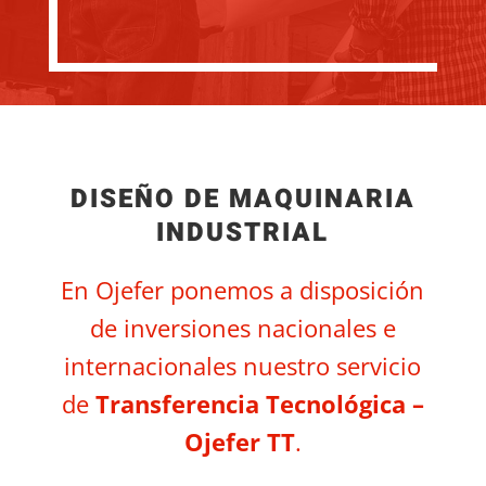
DISEÑO DE MAQUINARIA
INDUSTRIAL
En Ojefer ponemos a disposición
de inversiones nacionales e
internacionales nuestro servicio
de
Transferencia Tecnológica –
Ojefer TT
.