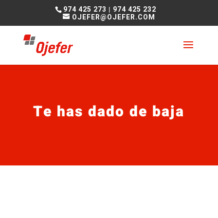
974 425 273
|
974 425 232
OJEFER@OJEFER.COM
Te has dado de baja