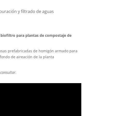
uración y filtrado de aguas
 biofiltro para plantas de compostaje de
losas prefabricadas de homigón armado para
 fondo de aireación de la planta
consultar.