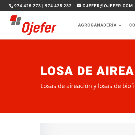
974 425 273
|
974 425 232
OJEFER@OJEFER.COM
AGROGANADERÍA
C
LOSA DE AIREA
Losas de aireación y losas de biof