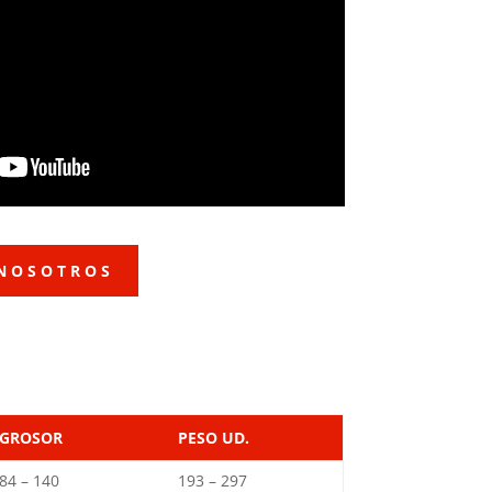
NOSOTROS
GROSOR
PESO UD.
84 – 140
193 – 297