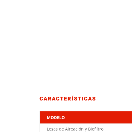
CARACTERÍSTICAS
MODELO
Losas de Aireación y Biofiltro