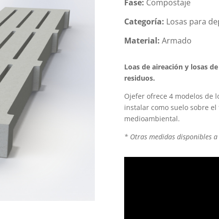
Fase:
Compostaje
Categoría:
Losas para dep
Material:
Armado
Loas de aireación y losas de
residuos.
Ojefer ofrece 4 modelos de 
instalar como suelo sobre el
medioambiental.
* Otras medidas disponibles a 