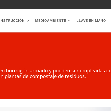
ONSTRUCCIÓN
MEDIOAMBIENTE
LLAVE EN MANO
as en hormigón armado y pueden ser empleadas c
 en plantas de compostaje de residuos.