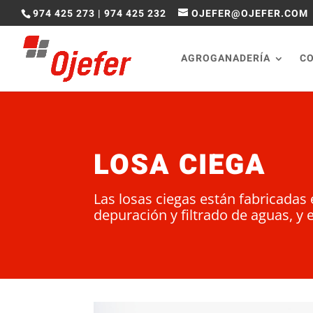
974 425 273
|
974 425 232
OJEFER@OJEFER.COM
AGROGANADERÍA
C
LOSA CIEGA
Las losas ciegas están fabricad
depuración y filtrado de aguas, y