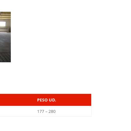
PESO UD.
177 – 280