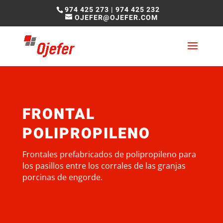
974 425 273
|
974 425 232
OJEFER@OJEFER.COM
FRONTAL
POLIPROPILENO
Frontales prefabricados de polipropileno para
los pasillos entre los corrales de las granjas
porcinas de engorde.