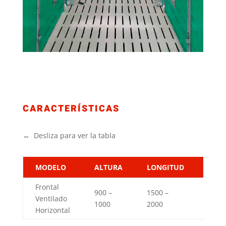
CARACTERÍSTICAS
↔ Desliza para ver la tabla
MODELO
ALTURA
LONGITUD
GRO
Frontal
900 –
1500 –
Ventilado
60
1000
2000
Horizontal